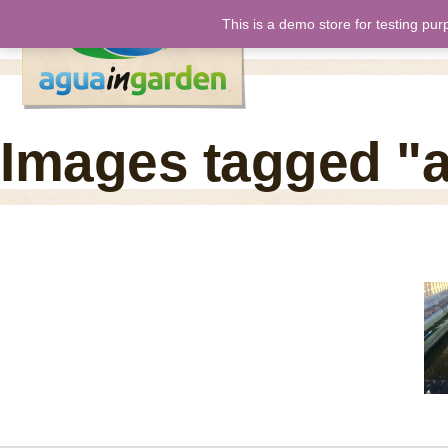
This is a demo store for testing pur
inicio
nos
Images tagged "