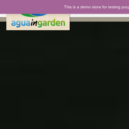
This is a demo store for testing pur
inicio
nos