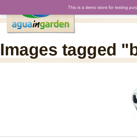
This is a demo store for testing pur
inicio
nos
Images tagged "b