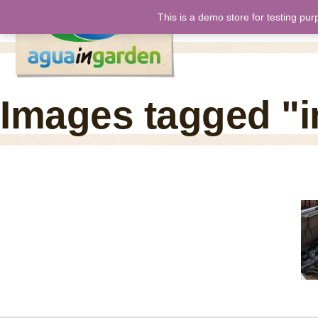
This is a demo store for testing pur
inicio
nos
Images tagged "i