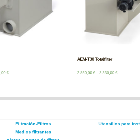
AEM-T30 Totalfilter
0,00
€
2.850,00
€
–
3.330,00
€
Filtración-Filtros
Utensilios para ins
Medios filtrantes