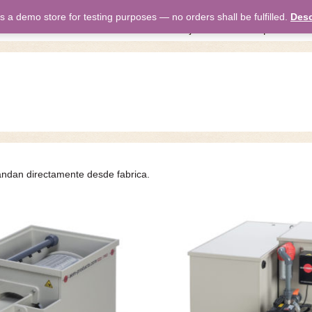
is a demo store for testing purposes — no orders shall be fulfilled.
Desc
inicio
nosotros
trabajamos
estanques
ti
andan directamente desde fabrica.