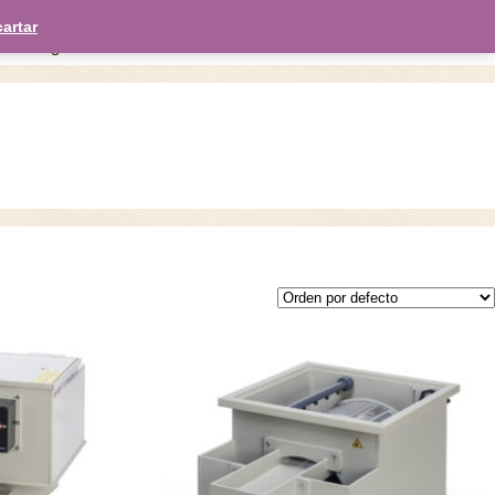
English
Deutsch
artar
enda
galería
noticias
contacto