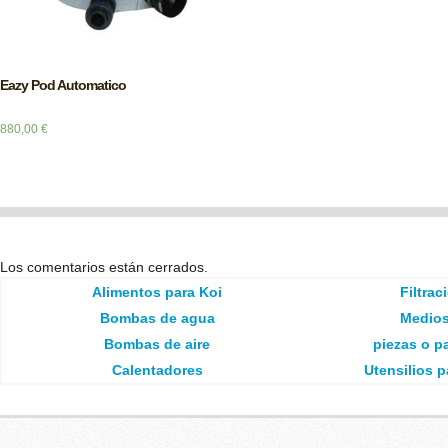
Eazy Pod Automatico
880,00
€
Los comentarios están cerrados.
Alimentos para Koi
Filtrac
Bombas de agua
Medios 
Bombas de aire
piezas o pa
Calentadores
Utensilios p