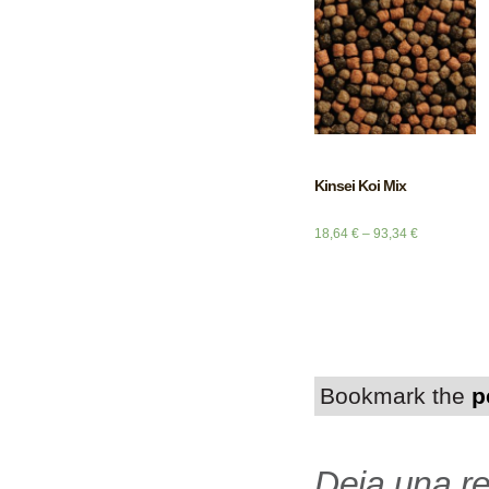
Kinsei Koi Mix
18,64
€
–
93,34
€
Bookmark the
p
Deja una r