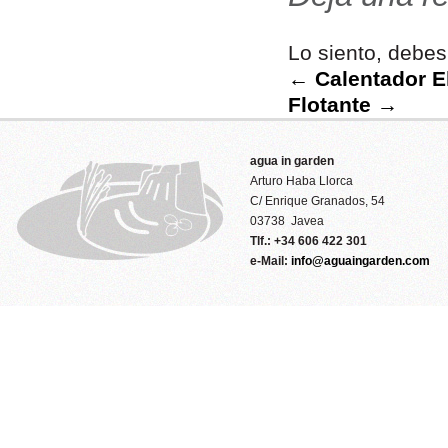
Lo siento, debes
← Calentador El
Flotante →
agua in garden
Arturo Haba Llorca
C/ Enrique Granados, 54
03738 Javea
Tlf.: +34 606 422 301
e-Mail:
info@aguaingarden.com