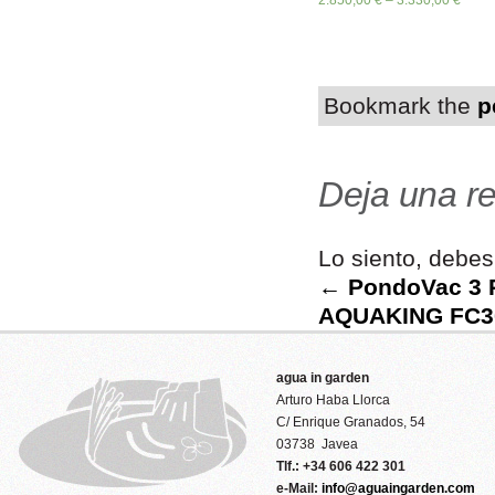
2.850,00
€
–
3.330,00
€
Bookmark the
p
Deja una r
Lo siento, debes
← PondoVac 3
AQUAKING FC3
agua in garden
Arturo Haba Llorca
C/ Enrique Granados, 54
03738 Javea
Tlf.: +34 606 422 301
e-Mail:
info@aguaingarden.com