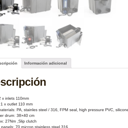
scripción
Información adicional
scripción
y
2 x inlets 110mm
:1 x outlet 110 mm
terials: PA, stainles steel / 316, FPM seal, high pressure PVC, silicon
er drum: 38×40 cm
x: 27Nm ,Slip clutch
 panels: 70 micron stainless steel 316