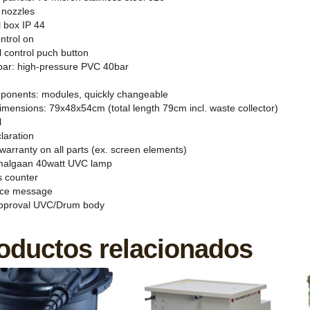
t nozzles
l box IP 44
ntrol on
 control puch button
bar: high-pressure PVC 40bar
mponents: modules, quickly changeable
imensions: 79x48x54cm (total length 79cm incl. waste collector)
l
laration
warranty on all parts (ex. screen elements)
Amalgaan 40watt UVC lamp
s counter
ace message
pproval UVC/Drum body
oductos relacionados