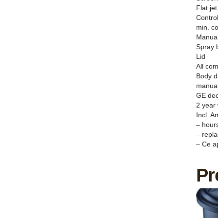
Flat je
Contro
min. co
Manual
Spray 
Lid
All co
Body d
manua
GE dec
2 year 
Incl. 
– hour
– repl
– Ce a
Pr