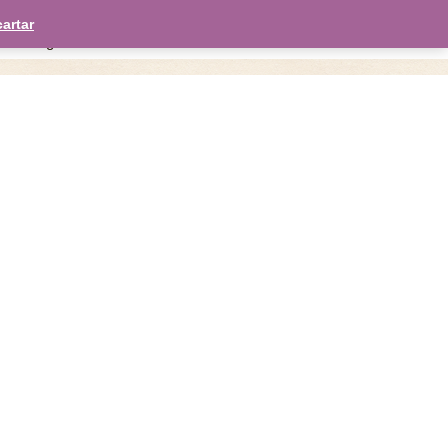
English
Deutsch
artar
enda
galería
noticias
contacto