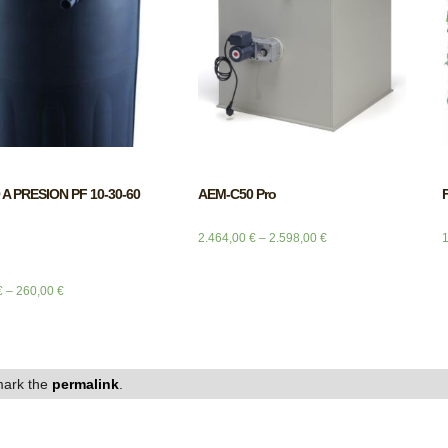
 A PRESION PF 10-30-60
AEM-C50 Pro
F
2.464,00
€
–
2.598,00
€
€
–
260,00
€
ark the
permalink
.