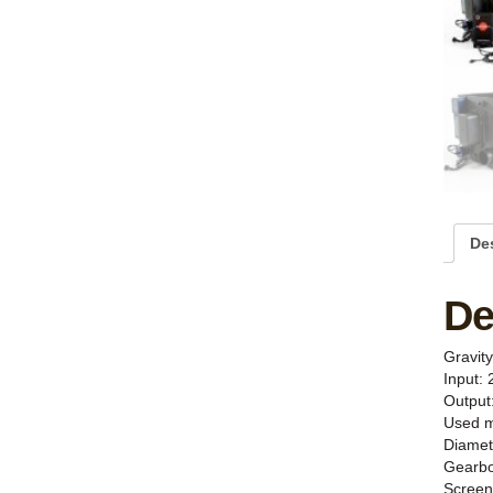
De
De
Gravit
Input: 
Output
Used ma
Diamet
Gearbo
Screen