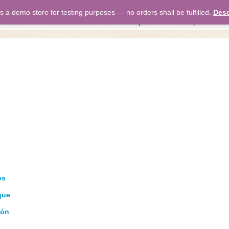
is a demo store for testing purposes — no orders shall be fulfilled.
Desc
inicio
nosotros
trabajamos
estanques
ti
os
que
ión